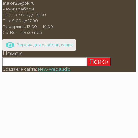
etalon23@bk.ru
Режим работы:
Пн-Чт с 9.00 до 18.00
Пт с 9.00 до 17.00
Перерыв с 13:00 — 14:00
Сб, Вс — выходной
Версия для слабовидящих
Поиск
Поиск
Создание сайта:
New-Webstudio