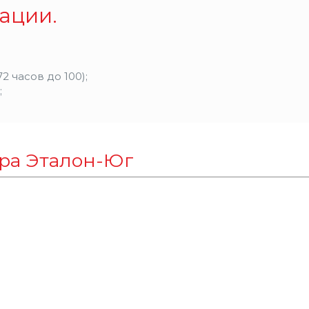
ации.
 часов до 100);
;
тра Эталон-Юг