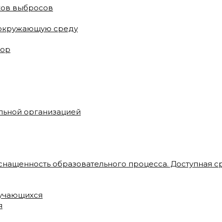
ков выбросов
 окружающую среду
зор
ельной организацией
снащенность образовательного процесса. Доступная с
бучающихся
я