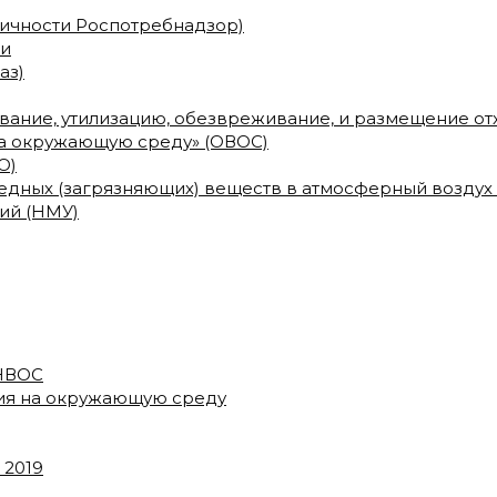
сичности Роспотребнадзор)
ми
аз)
ование, утилизацию, обезвреживание, и размещение о
на окружающую среду» (ОВОС)
О)
дных (загрязняющих) веществ в атмосферный воздух
ий (НМУ)
 НВОС
вия на окружающую среду
 2019