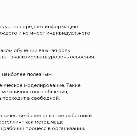
ель устно передает информацию
каждого и не имеет индивидуального
таком обучении важная роль
ль – анализировать уровень освоения
е наиболее полезным.
денческое моделирование. Такие
я межличностного общения,
 проходит в свободной,
тавничестве более опытные работники
ротеллинг как метод чаще
н рабочий процесс в организации.