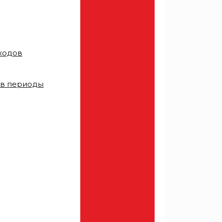
тходов
 в периоды