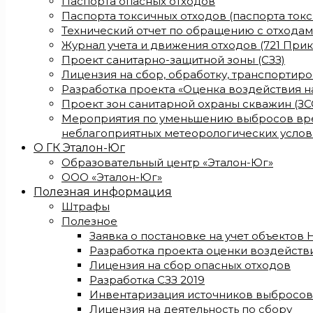
Паспорта опасных отходов
Паспорта токсичных отходов (паспорта ток
Технический отчет по обращению с отхода
Журнал учета и движения отходов (721 Прик
Проект санитарно-защитной зоны (СЗЗ)
Лицензия на сбор, обработку, транспортир
Разработка проекта «Оценка воздействия 
Проект зон санитарной охраны скважин (ЗС
Мероприятия по уменьшению выбросов вре
неблагоприятных метеорологических услов
О ГК Эталон-Юг
Образовательный центр «Эталон-Юг»
ООО «Эталон-Юг»
Полезная информация
Штрафы
Полезное
Заявка о постановке на учет объектов
Разработка проекта оценки воздейст
Лицензия на сбор опасных отходов
Разработка СЗЗ 2019
Инвентаризация источников выбросов
Лицензия на деятельность по сбору