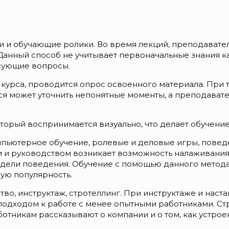
и и обучающие ролики. Во время лекций, преподават
 Данный способ не учитывает первоначальные знания 
есующие вопросы.
курса, проводится опрос освоенного материала. При 
я может уточнить непонятные моменты, а преподавате
торый воспринимается визуально, что делает обучени
омпьютерное обучение, ролевые и деловые игры, пове
и и руководством возникает возможность налаживани
дели поведения. Обучение с помощью данного метода
ую популярность.
тво, инструктаж, стротеллинг. При инструктаже и нас
подходом к работе с менее опытными работниками. Ст
отникам рассказывают о компании и о том, как устрое