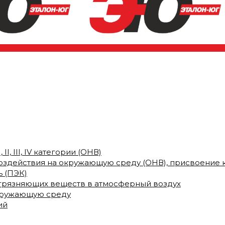
I, III, IV категории (ОНВ)
воздействия на окружающую среду (ОНВ), присвоение 
 (ПЭК)
грязняющих веществ в атмосферный воздух
кружающую среду
ий