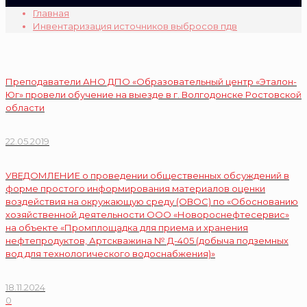
Главная
Инвентаризация источников выбросов пдв
Преподаватели АНО ДПО «Образовательный центр «Эталон-
Юг» провели обучение на выезде в г. Волгодонске Ростовской
области
22.05.2019
УВЕДОМЛЕНИЕ o проведении общественных обсуждений в
форме простого информирования материалов оценки
воздействия на окружающую среду (ОВОС) по «Обоснованию
хозяйственной деятельности ООО «Новороснефтесервис»
на объекте «Промплощадка для приема и хранения
нефтепродуктов, Артскважина № Д-405 (добыча подземных
вод для технологического водоснабжения)»
18.11.2024
0