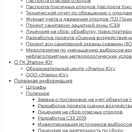
Паспорта опасных отходов
Паспорта токсичных отходов (паспорта ток
Технический отчет по обращению с отхода
Журнал учета и движения отходов (721 Прик
Проект санитарно-защитной зоны (СЗЗ)
Лицензия на сбор, обработку, транспортир
Разработка проекта «Оценка воздействия 
Проект зон санитарной охраны скважин (ЗС
Мероприятия по уменьшению выбросов вре
неблагоприятных метеорологических услов
О ГК Эталон-Юг
Образовательный центр «Эталон-Юг»
ООО «Эталон-Юг»
Полезная информация
Штрафы
Полезное
Заявка о постановке на учет объектов
Разработка проекта оценки воздейст
Лицензия на сбор опасных отходов
Разработка СЗЗ 2019
Инвентаризация источников выбросов
Лицензия на деятельность по сбору