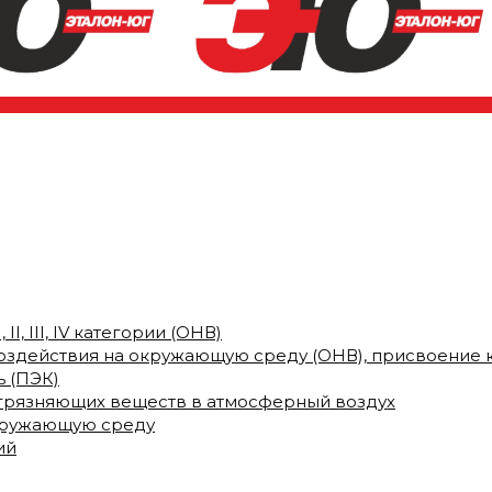
I, III, IV категории (ОНВ)
воздействия на окружающую среду (ОНВ), присвоение 
 (ПЭК)
грязняющих веществ в атмосферный воздух
кружающую среду
ий