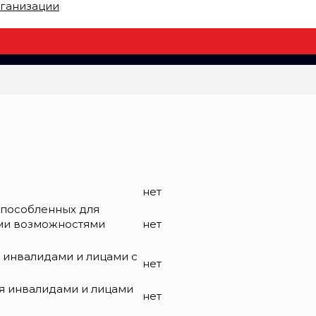
рганизации
нет
способленных для
ыми возможностями
нет
 инвалидами и лицами с
нет
я инвалидами и лицами
нет