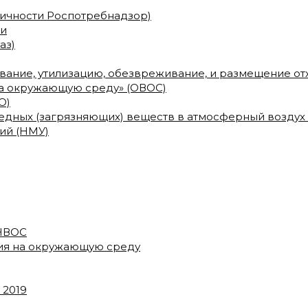
сичности Роспотребнадзор)
ми
аз)
ование, утилизацию, обезвреживание, и размещение о
на окружающую среду» (ОВОС)
О)
дных (загрязняющих) веществ в атмосферный воздух
ий (НМУ)
 НВОС
вия на окружающую среду
 2019