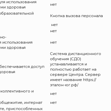
для использования
нет
ями здоровья
образовательной
Кнопка вызова персонала
нет
нет
но-
я использования
нет
ями здоровья
Система дистанционного
обучения (СДО)
устанавливается и
беспечивается доступ
полностью работает на
доровья
сервере Центра. Сервер
имеет название https://
эталон-юг.рф/
 коллективного и
нет
 общежитие, интернат
нет
те, приспособленных