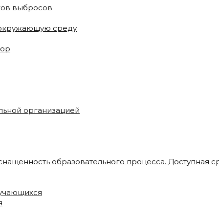
ков выбросов
 окружающую среду
зор
ельной организацией
снащенность образовательного процесса. Доступная с
бучающихся
я