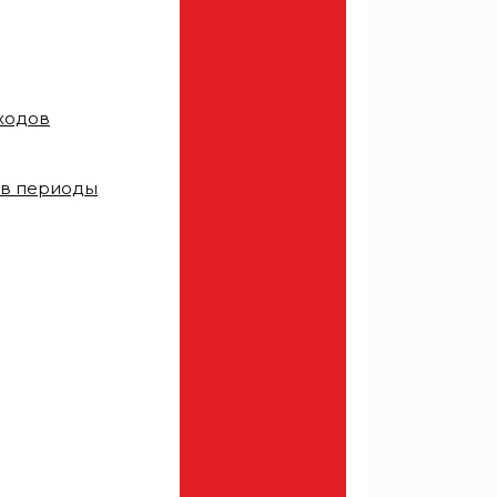
тходов
 в периоды