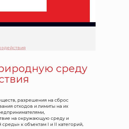
оздействия
природную среду
йствия
ществ, разрешения на сброс
ания отходов и лимиты на их
редпринимателями,
ствие на окружающую среду и
реды» к объектам I и II категорий,