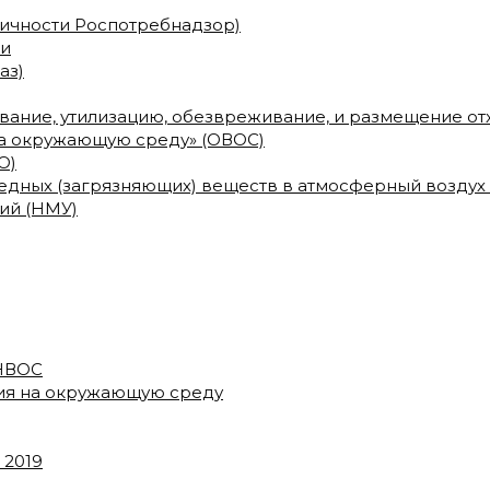
сичности Роспотребнадзор)
ми
аз)
ование, утилизацию, обезвреживание, и размещение о
на окружающую среду» (ОВОС)
О)
дных (загрязняющих) веществ в атмосферный воздух
ий (НМУ)
 НВОС
вия на окружающую среду
 2019