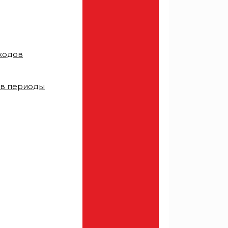
тходов
 в периоды