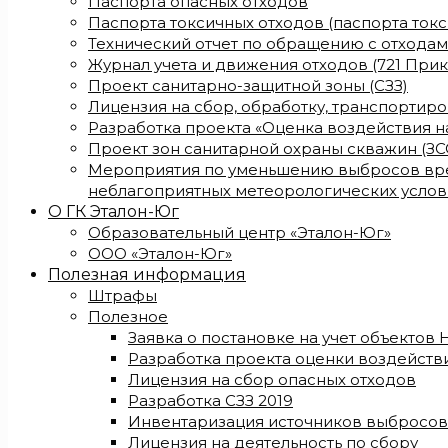
Паспорта опасных отходов
Паспорта токсичных отходов (паспорта ток
Технический отчет по обращению с отхода
Журнал учета и движения отходов (721 Прик
Проект санитарно-защитной зоны (СЗЗ)
Лицензия на сбор, обработку, транспортир
Разработка проекта «Оценка воздействия 
Проект зон санитарной охраны скважин (ЗС
Мероприятия по уменьшению выбросов вре
неблагоприятных метеорологических услов
О ГК Эталон-Юг
Образовательный центр «Эталон-Юг»
ООО «Эталон-Юг»
Полезная информация
Штрафы
Полезное
Заявка о постановке на учет объектов
Разработка проекта оценки воздейст
Лицензия на сбор опасных отходов
Разработка СЗЗ 2019
Инвентаризация источников выбросов
Лицензия на деятельность по сбору