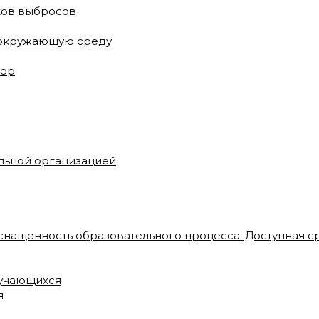
ков выбросов
 окружающую среду
зор
ельной организацией
снащенность образовательного процесса. Доступная с
бучающихся
я