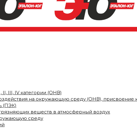
I, III, IV категории (ОНВ)
воздействия на окружающую среду (ОНВ), присвоение 
 (ПЭК)
грязняющих веществ в атмосферный воздух
кружающую среду
ий