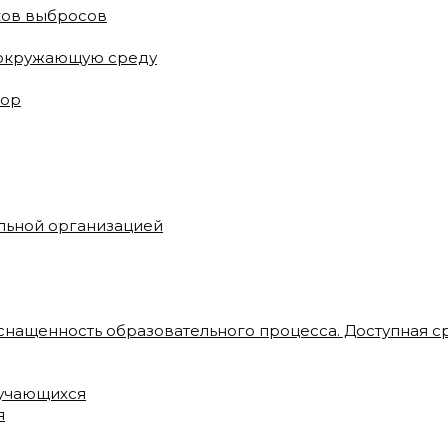
ков выбросов
 окружающую среду
зор
ельной организацией
снащенность образовательного процесса. Доступная с
бучающихся
я