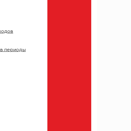
тходов
 в периоды