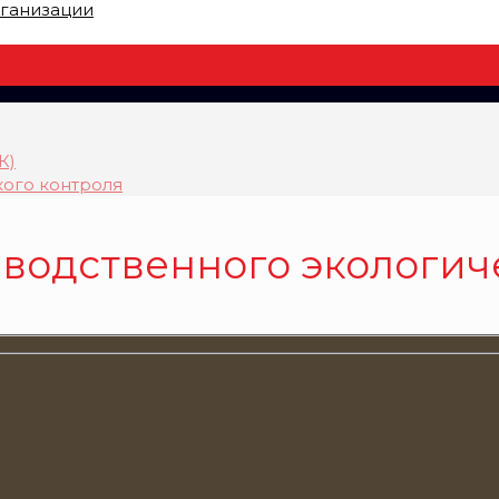
рганизации
К)
ого контроля
водственного экологич