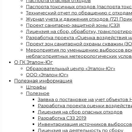
Паспорта опасных отходов
Паспорта токсичных отходов (паспорта ток
Технический отчет по обращению с отхода
Журнал учета и движения отходов (721 Прик
Проект санитарно-защитной зоны (СЗЗ)
Лицензия на сбор, обработку, транспортир
Разработка проекта «Оценка воздействия 
Проект зон санитарной охраны скважин (ЗС
Мероприятия по уменьшению выбросов вре
неблагоприятных метеорологических услов
О ГК Эталон-Юг
Образовательный центр «Эталон-Юг»
ООО «Эталон-Юг»
Полезная информация
Штрафы
Полезное
Заявка о постановке на учет объектов
Разработка проекта оценки воздейст
Лицензия на сбор опасных отходов
Разработка СЗЗ 2019
Инвентаризация источников выбросов
Лицензия на деятельность по сбору