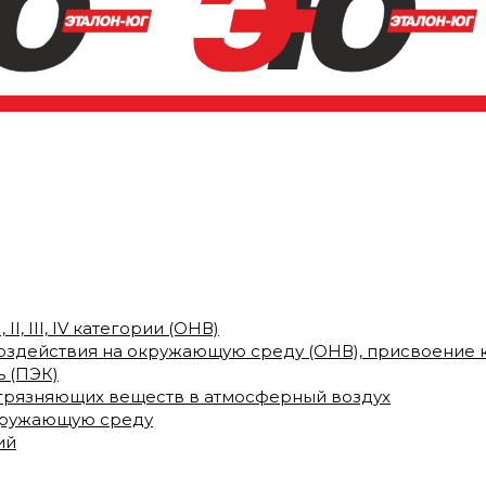
I, III, IV категории (ОНВ)
воздействия на окружающую среду (ОНВ), присвоение 
 (ПЭК)
грязняющих веществ в атмосферный воздух
кружающую среду
ий