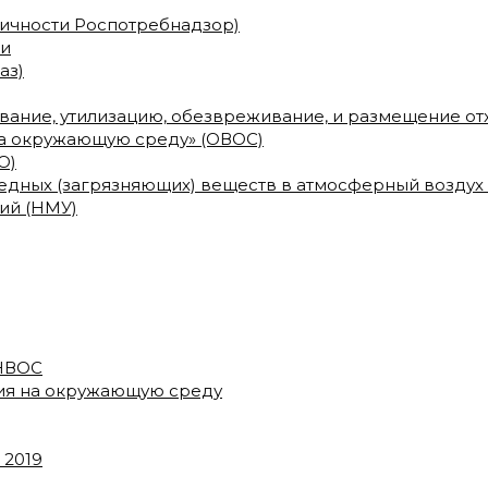
сичности Роспотребнадзор)
ми
аз)
ование, утилизацию, обезвреживание, и размещение о
на окружающую среду» (ОВОС)
О)
дных (загрязняющих) веществ в атмосферный воздух
ий (НМУ)
 НВОС
вия на окружающую среду
 2019