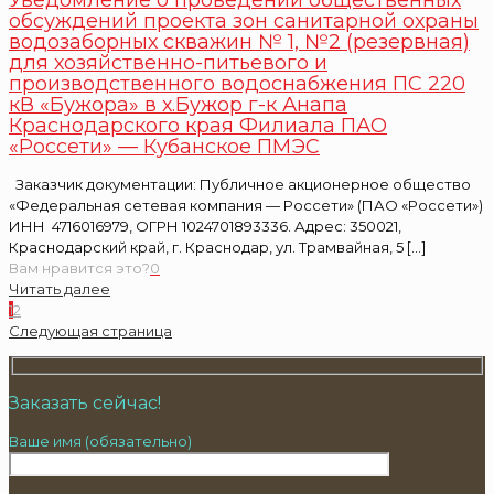
Уведомление о проведении общественных
обсуждений проекта зон санитарной охраны
водозаборных скважин № 1, №2 (резервная)
для хозяйственно-питьевого и
производственного водоснабжения ПС 220
кВ «Бужора» в х.Бужор г-к Анапа
Краснодарского края Филиала ПАО
«Россети» — Кубанское ПМЭС
Заказчик документации: Публичное акционерное общество
«Федеральная сетевая компания — Россети» (ПАО «Россети»)
ИНН 4716016979, ОГРН 1024701893336. Адрес: 350021,
Краснодарский край, г. Краснодар, ул. Трамвайная, 5
[…]
Вам нравится это?
0
Читать далее
1
2
Следующая страница
Заказать сейчас!
Ваше имя (обязательно)