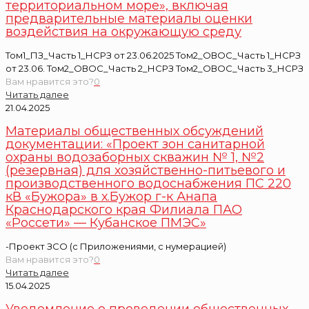
территориальном море», включая
предварительные материалы оценки
воздействия на окружающую среду
Том1_ПЗ_Часть 1_НСРЗ от 23.06.2025 Том2_ОВОС_Часть 1_НСРЗ
от 23.06. Том2_ОВОС_Часть 2_НСРЗ Том2_ОВОС_Часть 3_НСРЗ
Вам нравится это?
0
Читать далее
21.04.2025
Материалы общественных обсуждений
документации: «Проект зон санитарной
охраны водозаборных скважин № 1, №2
(резервная) для хозяйственно-питьевого и
производственного водоснабжения ПС 220
кВ «Бужора» в х.Бужор г-к Анапа
Краснодарского края Филиала ПАО
«Россети» — Кубанское ПМЭС»
-Проект ЗСО (с Приложениями, с нумерацией)
Вам нравится это?
0
Читать далее
15.04.2025