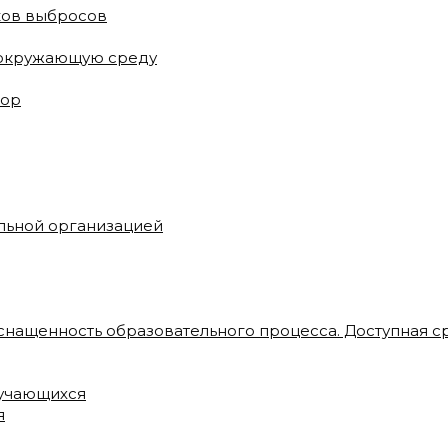
ков выбросов
 окружающую среду
зор
ельной организацией
снащенность образовательного процесса. Доступная с
бучающихся
я