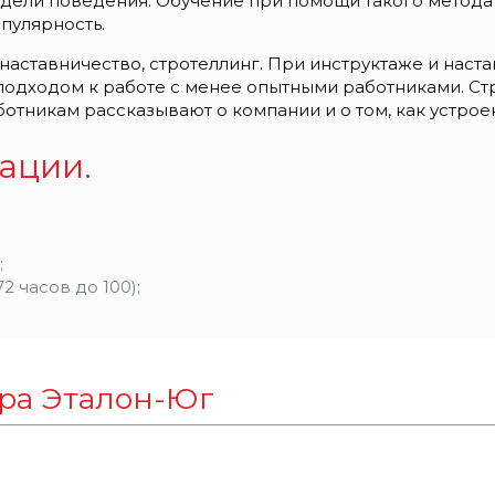
дели поведения. Обучение при помощи такого метода 
пулярность.
 наставничество, стротеллинг. При инструктаже и нас
подходом к работе с менее опытными работниками. Ст
отникам рассказывают о компании и о том, как устрое
ации.
;
 часов до 100);
тра Эталон-Юг