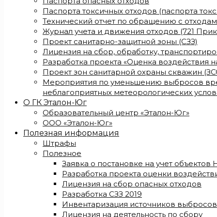
Паспорта опасных отходов
Паспорта токсичных отходов (паспорта ток
Технический отчет по обращению с отхода
Журнал учета и движения отходов (721 Прик
Проект санитарно-защитной зоны (СЗЗ)
Лицензия на сбор, обработку, транспортир
Разработка проекта «Оценка воздействия 
Проект зон санитарной охраны скважин (ЗС
Мероприятия по уменьшению выбросов вре
неблагоприятных метеорологических услов
О ГК Эталон-Юг
Образовательный центр «Эталон-Юг»
ООО «Эталон-Юг»
Полезная информация
Штрафы
Полезное
Заявка о постановке на учет объектов
Разработка проекта оценки воздейст
Лицензия на сбор опасных отходов
Разработка СЗЗ 2019
Инвентаризация источников выбросов
Лицензия на деятельность по сбору