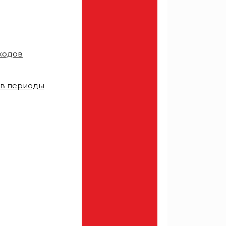
тходов
 в периоды