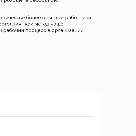
проходит в свободной,
тавничестве более опытные работники
ротеллинг как метод чаще
н рабочий процесс в организации.