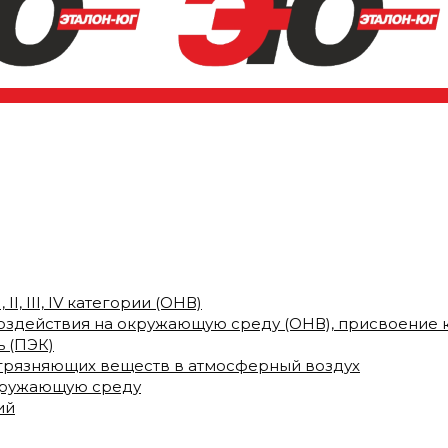
I, III, IV категории (ОНВ)
воздействия на окружающую среду (ОНВ), присвоение 
 (ПЭК)
грязняющих веществ в атмосферный воздух
кружающую среду
ий