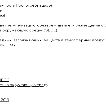
сичности Роспотребнадзор)
ми
аз)
ование, утилизацию, обезвреживание, и размещение о
на окружающую среду» (ОВОС)
О)
дных (загрязняющих) веществ в атмосферный воздух
ий (НМУ)
 НВОС
вия на окружающую среду
 2019